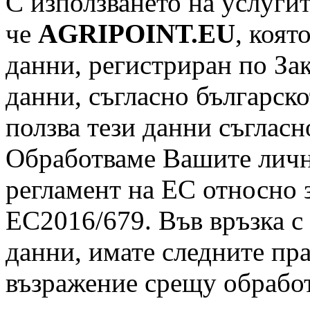
С използването на услугит
че
AGRIPOINT
.EU
, коят
данни, регистриран по За
данни, съгласно българско
ползва тези данни съгласн
Обработваме Вашите лични
регламент на ЕС относно 
ЕС2016/679. Във връзка с
данни, имате следните пра
възражение срещу обработ