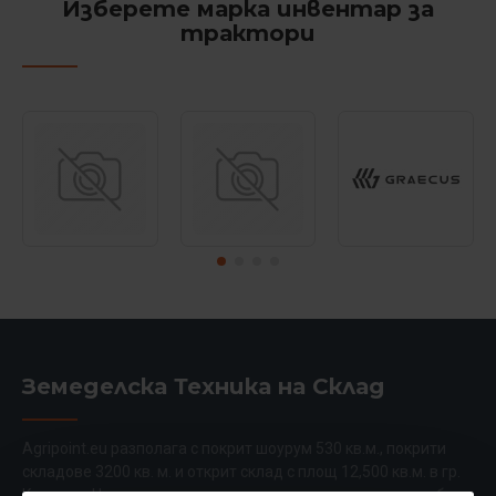
Изберете марка инвентар за
трактори
Земеделска Техника на Склад
Agripoint.eu разполага с покрит шоурум 530 кв.м., покрити
складове 3200 кв. м. и открит склад с площ 12,500 кв.м. в гр.
Карлово. Централното разположение на складовата ни база