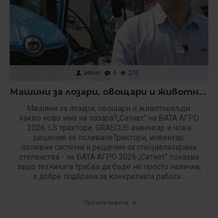
admin
0
270
Машини за лозари, овощари и животновъди: какво ново има на пазара?
Машини за лозари, овощари и животновъди:
какво ново има на пазара?„Сатнет“ на БАТА АГРО
2026: LS трактори, GRAECUS инвентар и нови
решения за поливанеТрактори, инвентар,
поливни системи и решения за специализирани
стопанства - на БАТА АГРО 2026 „Сатнет“ показва
защо техниката трябва да бъде не просто налична,
а добре подбрана за конкретната работа ..
Прочети повече