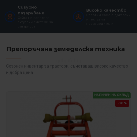
Сигурно
Високо качество
пазаруване
Работим само с доказани
Сайта ни използва
и тествани
актуални системи за
производители
сигурност
Препоръчана земеделска техника
Сезонен инвентар за трактори, съчетаващ високо качество
и добра цена
НАЛИЧЕН НА СКЛАД
-20 %