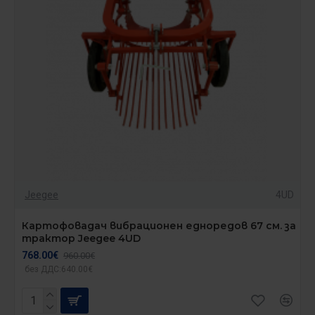
Jeegee
4UD
Картофовадач вибрационен едноредов 67 см. за
трактор Jeegee 4UD
768.00€
960.00€
без ДДС:640.00€