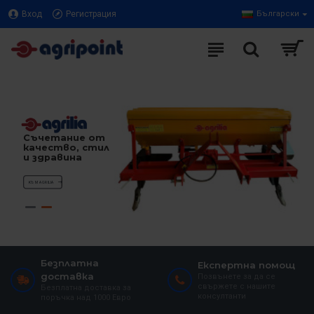
Вход
Регистрация
Български
Съчетание от
качество, стил
и здравина
KЪМ AGRILIA
Безплатна
Експертна помощ
доставка
Позвънете за да се
свържете с нашите
Безплатна доставка за
консултанти
поръчка над 1000 Евро