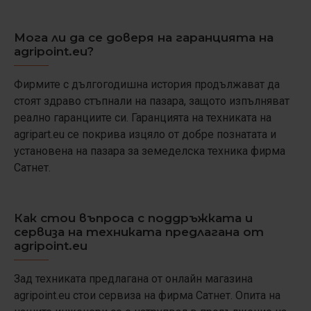
Мога ли да се доверя на гаранцията на
agripoint.eu?
Фирмите с дългогодишна история продължават да
стоят здраво стъпнали на пазара, защото изпълняват
реално гаранциите си. Гаранцията на техниката на
agripart.eu се покрива изцяло от добре познатата и
установена на пазара за земеделска техника фирма
Сатнет.
Как стои въпроса с поддръжката и
сервиза на техниката предлагана от
agripoint.eu
Зад техниката предлагана от онлайн магазина
agripoint.eu стои сервиза на фирма Сатнет. Опита на