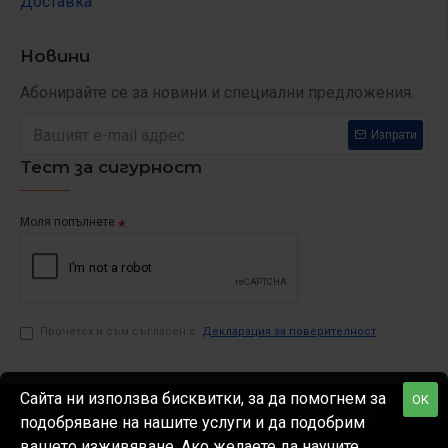
Доставка
Новини
Абонирайте се за новини и специални предложения.
Изпрати
Тест за сигурност
Моля попълнете
Прочетох и съм съгласен с
Декларация за поверителност
Сайта ни използва бисквитки, за да помогнем за
OK
Агрипоинт © 1999-
2026 Всички права запазени
подобряване на нашите услуги и да подобрим
вашето изживяване. Ако желаете да научите