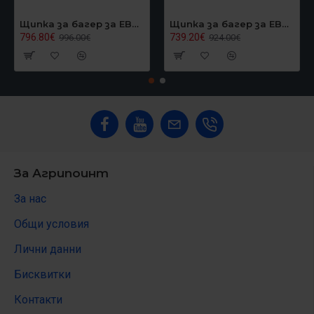
Щипка за багер за EB40, Graecus EB40GRAPPLER
Щипка за багер за EB24/EB27, Graecus EB27GRAPPLER
796.80€
739.20€
996.00€
924.00€
За Агрипоинт
За нас
Общи условия
Лични данни
Бисквитки
Контакти