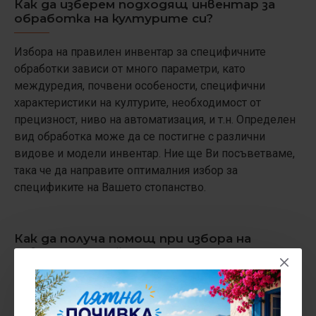
Как да изберем подходящ инвентар за
обработка на културите си?
Избора на правилен инвентар за специфичните
обработки зависи от много параметри, като
междуредия, почвени особености, специфични
характеристики на културите, необходимост от
прецизност, ниво на автоматизация, и т.н. Определен
вид обработка може да се постигне с различни
видове и модели инвентар. Ние ще Ви посъветваме,
така че да направите оптималния избор за
спецификите на Вашето стопанство.
Как да получа помощ при избора на
инвентар онлайн?
Можете да се свържете с нас на телефоните на
фирмата в секция "контакти" на сайта. Също така,