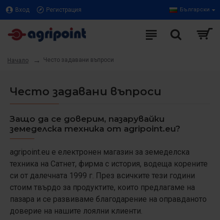
Вход
Регистрация
Български
Често задавани въпроси
Начало
Често задавани въпроси
Защо да се доверим, пазарувайки
земеделска техника от agripoint.eu?
agripoint.eu е електронен магазин за земеделска
техника на Сатнет, фирма с история, водеща корените
си от далечната 1999 г. През всичките тези години
стоим твърдо за продуктите, които предлагаме на
пазара и се развиваме благодарение на оправданото
доверие на нашите лоялни клиенти.