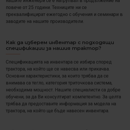
нашите инженери се е натрупвал в продължение на
повече от 25 години. Техниците ни се
преквалифицират ежегодно с обучения и семинари в
заводите на нашите производители.
Как да изберем инвентар с подходящи
спецификации за нашия трактор?
Спецификацията на инвентара се избира според
трактора, на който ще се навесва или прикачва.
Основни характеристики, за които трябва да се
внимава са тегло, категория триточкова система,
необходима мощност. Нашите специалисти са добре
обучени, за да Ви консултират компетентно. За целта
трябва да предоставите информация за модела на
трактора, на който ще бъде навесен инвентара.