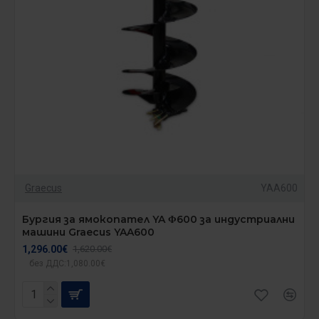
Graecus
YAA600
Бургия за ямокопател YA Φ600 за индустриални
машини Graecus YAA600
1,296.00€
1,620.00€
без ДДС:1,080.00€