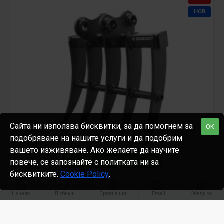
НОВ
Сайта ни използва бисквитки, за да помогнем за
OK
подобряване на нашите услуги и да подобрим
вашето изживяване. Ако желаете да научите
ФИЛТРИРАЙ ПРОДУКТИ
повече, се запознайте с политката ни за
бисквитките.
Cookie Policy
.
Graecus
EB27RAKE
Начало
Любими
Сравнения
Email
Обади се
Гребло за багер за EB24/EB27, Graecus EB27RAKE