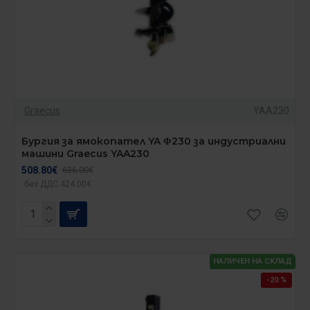
Graecus
YAA230
Бургия за ямокопател YA Φ230 за индустриални
машини Graecus YAA230
508.80€
636.00€
без ДДС:424.00€
НАЛИЧЕН НА СКЛАД
-20 %