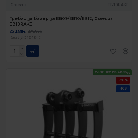
Graecus
EB10RAKE
Гребло за багер за EB09/EB10/EB12, Graecus
EB10RAKE
220.80€
276.00€
без ДДС:184.00€
НАЛИЧЕН НА СКЛАД
-20 %
НОВ