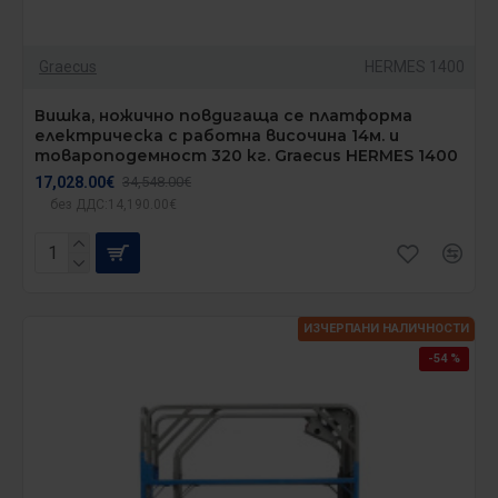
Graecus
HERMES 1400
Вишка, ножично повдигаща се платформа
електрическа с работна височина 14м. и
товароподемност 320 кг. Graecus HERMES 1400
17,028.00€
34,548.00€
без ДДС:14,190.00€
ИЗЧЕРПАНИ НАЛИЧНОСТИ
-54 %