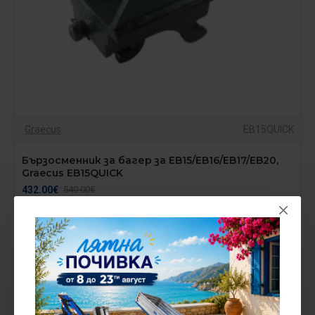
Graecus
EB15QUICK
Бързосменник за багер за EB15/EB16/EB17/EB20,
Graecus EB15QUICK
432.00€
540.00€
без ДДС:360.00€
НАЛИЧЕН НА СКЛАД
-20 %