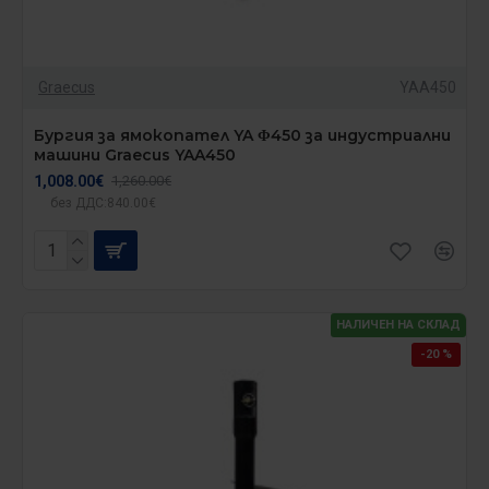
Graecus
YAA450
Бургия за ямокопател YA Φ450 за индустриални
машини Graecus YAA450
1,008.00€
1,260.00€
без ДДС:840.00€
НАЛИЧЕН НА СКЛАД
-20 %