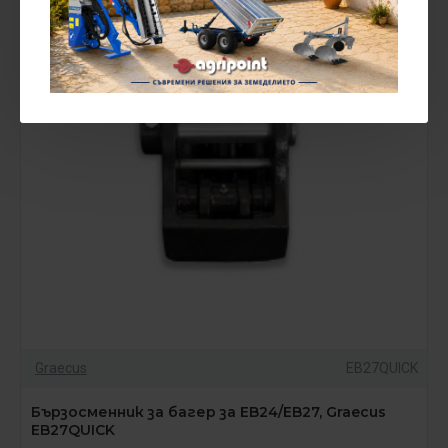
НОВ
Graecus
EB27QUICK
Бързосменник за багер за EB24/EB27, Graecus
EB27QUICK