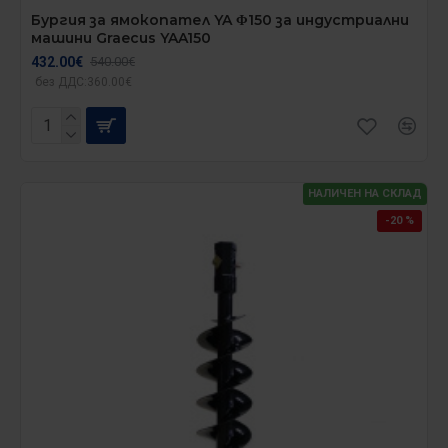
Бургия за ямокопател YA Φ150 за индустриални
машини Graecus YAA150
432.00€
540.00€
без ДДС:360.00€
НАЛИЧЕН НА СКЛАД
-20 %