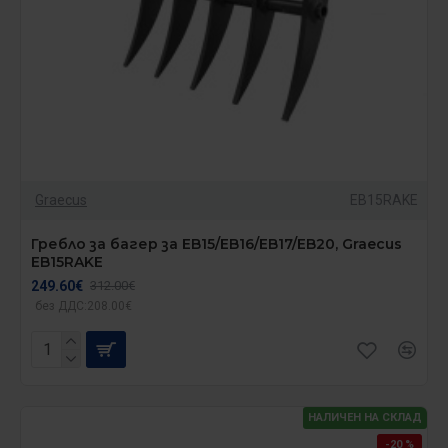
Graecus
EB15RAKE
Гребло за багер за EB15/EB16/EB17/EB20, Graecus
EB15RAKE
249.60€
312.00€
без ДДС:208.00€
НАЛИЧЕН НА СКЛАД
-20 %