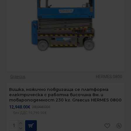
Graecus
HERMES 0800
Вишка, ножично повдигаща се платформа
електрическа с работна височина 8м. и
товароподемност 230 кг. Graecus HERMES 0800
12,948.00€
28,068.00€
без ДДС:10,790.00€