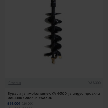
Graecus
YAA300
Бургия за ямокопател YA Φ300 за индустриални
машини Graecus YAA300
576.00€
720.00€