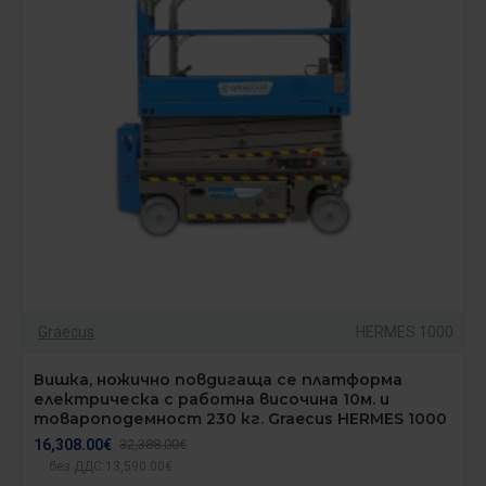
Graecus
HERMES 1000
Вишка, ножично повдигаща се платформа
електрическа с работна височина 10м. и
товароподемност 230 кг. Graecus HERMES 1000
16,308.00€
32,388.00€
без ДДС:13,590.00€