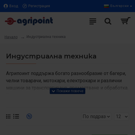
Вход
Регистрация
Български
Индустриална техника
Начало
Индустриална техника
Агрипоинт поддържа богато разнообразие от багери,
челни товарачи, мотокари, електрокари и различни
машини за транспортиране, преместване и обработка.
Предлаганата техника е в съчетание на цена и
качество.