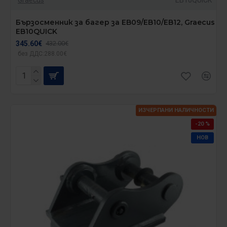
Бързосменник за багер за EB09/EB10/EB12, Graecus
EB10QUICK
345.60€
432.00€
без ДДС:288.00€
ИЗЧЕРПАНИ НАЛИЧНОСТИ
-20 %
НОВ