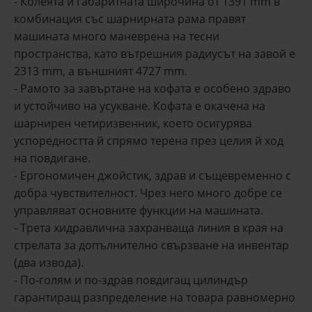
- Колеята и габаритната широчина от 1391 mm в
комбинация със шарнирната рама правят
машината много маневрена на тесни
пространства, като вътрешния радиусът на завой е
2313 mm, а външният 4727 mm.
- Рамото за завъртане на кофата е особено здраво
и устойчиво на усукване. Кофата е окачена на
шарнирен четиризвенник, което осигурява
успоредността й спрямо терена през целия й ход
на повдигане.
- Ергономичен джойстик, здрав и същевременно с
добра чувствителност. Чрез него много добре се
управляват основните функции на машината.
- Трета хидравлична захранваща линия в края на
стрелата за допълнително свързване на инвентар
(два извода).
- По-голям и по-здрав повдигащ цилиндър
гарантиращ разпределение на товара равномерно