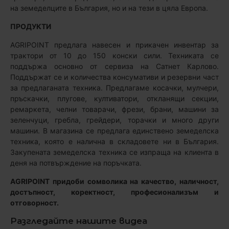
на земеделците в България, но и на тези в цяла Европа.
ПРОДУКТИ
AGRIPOINT предлага навесен и прикачен инвентар за
трактори от 10 до 150 конски сили. Техниката се
поддържа основно от сервиза на Сатнет Карлово.
Поддържат се и количества консумативи и резервни част
за предлаганата техника. Предлагаме косачки, мулчери,
пръскачки, плугове, култиватори, откланящи секции,
ремаркета, челни товарачи, фрези, брани, машини за
зеленчуци, гребла, грейдери, торачки и много други
машини. В магазина се предлага единствено земеделска
техника, която е налична в складовете ни в България.
Закупената земеделска техника се изпраща на клиента в
деня на потвърждение на поръчката.
AGRIPOINT придоби сомволика на качество, наличност,
достъпност, коректност, професионализъм и
отговорност.
Разгледайте нашите видеа