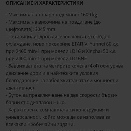
ОПИСАНИЕ И ХАРАКТЕРИСТИКИ
- Максимална товароподемност 1600 kg.
- Максимална височина на повдигане (до
щифтовете): 3045 mm.
- Четирицилиндров дизелов двигател с водно
охлаждане, ново поколение ЕТАП V, Yunnei 60 к.с.
при 2400 min-1 при модели LD16 и Xinchai 50 к.с.
при 2400 min-1 при модели LD16NE
- Задвижването на четирите колела (4x4) осигурява
движение дори и в най-тежките условия
благодарение на забележителната си мощност и
адаптивност.
- Бутон за превключване на две скорости бързи-
бавни със диапазон Hi-Lo.
- Характерен с компактната си конструкция и
универсалност, който може да се използва за
всякакви необичайни задачи.