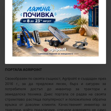
Етикети:
съчленен челен товарач 1.6 тона
челен товарач с кабина
съчленен товарач с климатик
товарач 4x4
компактен строителен товарач
селскостопански товарач
товарач Graecus
AGRIPOINT
ПОРТАЛА AGRIPOINT
Своеобразен по своята същност, Agripoint е създаден през
2016 г., за да предложи лесен, бърз и сигурен за
потребителя достъп до инвентар за трактори и
земеделска техника. Днес портала се радва на своята
стремглаво растяща популярност и положителна обратна
връзка от доволни клиенти. Качественият инвентар за
трактори, който предлагаме, спечели доверието не само