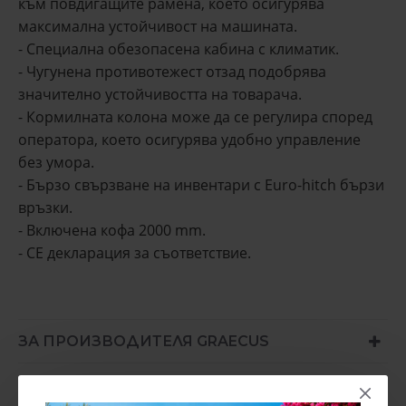
към повдигащите рамена, което осигурява
максимална устойчивост на машината.
- Специална обезопасена кабина с климатик.
- Чугунена противотежест отзад подобрява
значително устойчивостта на товарача.
- Кормилната колона може да се регулира според
оператора, което осигурява удобно управление
без умора.
- Бързо свързване на инвентари с Euro-hitch бързи
връзки.
- Включена кофа 2000 mm.
- CE декларация за съответствие.
ЗА ПРОИЗВОДИТЕЛЯ GRAECUS
КОМЕНТАРИ