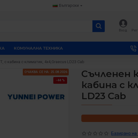
Български
Вход
Рег
КА
КОМУНАЛНА ТЕХНИКА
Т, с кабина с климатик, 4х4,Graecus LD23 Cab
Съчленен к
ОЧАКВА СЕ НА: 25.08.2026
-44 %
кабина с к
LD23 Cab
Базирано на 