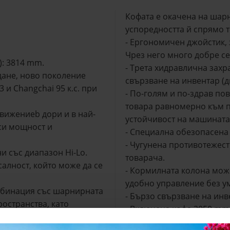
Кофата е окачена на шар
успоредността й спрямо т
- Ергономичен джойстик,
Чрез него много добре с
): 3814 mm.
- Трета хидравлична захр
дане, ново поколение
свързване на инвентар (д
3 и Changchai 95 к.с. при
- По-голям и по-здрав п
товара равномерно към п
движениеb дори и в най-
устойчивост на машината
си мощност и
- Специална обезопасена 
- Чугунена противотежест
и със диапазон Hi-Lo.
товарача.
салност, който може да се
- Кормилната колона може
удобно управление без у
омбинация със шарнирната
- Бързо свързване на инв
остранства, като
- Включена кофа 2050 mm
ят 5120 mm.
- CE декларация за съотве
 устойчиво на усукване.