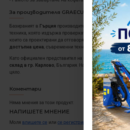
За производителя GRAECUS
Базираният в
Гърция
производител на селскостопанска
техника, която издържа проверката на времето при на
които са проектирани да отговорят на разнообразните
достъпна цена
, съвременни технологии и иновации. 
Като официален представител на GRAECUS за Българи
склад в гр. Карлово
, България. Нашите специалисти с
цяло.
Коментари
Няма мнения за този продукт.
НАПИШЕТЕ МНЕНИЕ
Моля
впишете се
или
се регистрирайте,
за да напишет