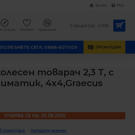
За нас
FAQ
0 продукт(и) - 0.00€
истрация
Любими
Сравнения
ПОЗВЪНЕТЕ СЕГА: 0888-607009
ПРОМОЦИИ
олесен товарач 2,3 Т, с
лиматик, 4х4,Graecus
ОЧАКВА СЕ НА: 25.08.2026
0 коментара.
-
Напишете мнение