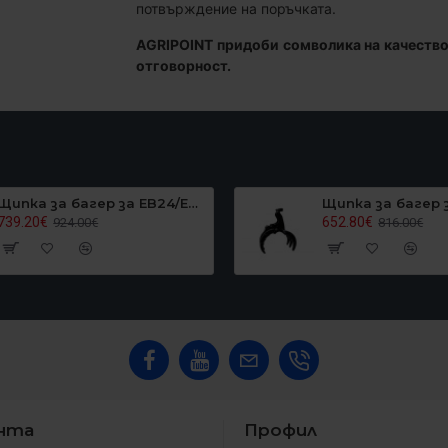
потвърждение на поръчката.
AGRIPOINT придоби сомволика на качество
отговорност.
Щипка за багер за EB24/EB27, Graecus EB27GRAPPLER
739.20€
652.80€
924.00€
816.00€
ента
Профил