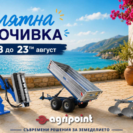
, строителна и горска техника
GRAECUS
, води началото си
й-предизвикателните условия. Ангажимент на фирмата към к
 нужди на фермери, строителни специалисти и горско стопа
Фирмата разполага с производствени цехове, покрити скла
я,
Agripoint
извършва ежеседмичен внос на техника и подд
а подбрали подходящите продукти съответстващи на земеде
е мнение