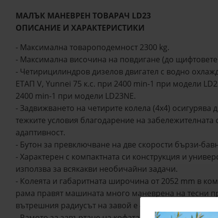
МАЛЪК МАНЕВРЕН ТОВАРАЧ LD23
ОПИСАНИЕ И ХАРАКТЕРИСТИКИ
- Максимална товароподемност 2300 kg.
- Максимална височина на повдигане (до щифтовете
- Четирицилиндров дизелов двигател с водно охлаж
ЕТАП V, Yunnei 75 к.с. при 2400 min-1 при модели LD2
2400 min-1 при модели LD23NE.
- Задвижването на четирите колела (4x4) осигурява 
тежките условия благодарение на забележителната 
адаптивност.
- Бутон за превключване на две скорости бързи-бавн
- Характерен с компактната си конструкция и универ
използва за всякакви необичайни задачи.
- Колеята и габаритната широчина от 2052 mm в к
рама правят машината много маневрена на тесни пр
вътрешния радиусът на завой е 4595 mm, а външни
- Рамото за завъртане на кофата е особено здраво и