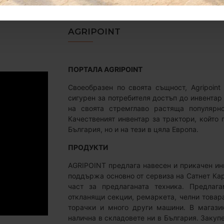
абина
съчленен товарач с климатик
товарач 4x4
тежкотоварен
AGRIPOINT
ПОРТАЛА AGRIPOINT
Своеобразен по своята същност, Agripoint
сигурен за потребителя достъп до инвентар
на своята стремглаво растяща популярно
Качественият инвентар за трактори, който
България, но и на тези в цяла Европа.
ПРОДУКТИ
AGRIPOINT предлага навесен и прикачен инв
поддържа основно от сервиза на Сатнет Ка
част за предлаганата техника. Предлагам
откланящи секции, ремаркета, челни товара
торачки и много други машини. В магазин
налична в складовете ни в България. Закуп