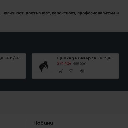
, наличност, достъпност, коректност, професионализъм и
Щипка за багер за EB15/EB16/EB17/EB20, Graecus EB15GRAPPER
Щипка за багер за EB09/EB10/EB12, Graecus EB10GRAPPLER
374.40€
468.00€
Новини