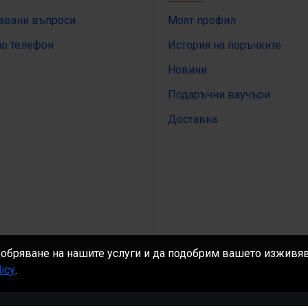
давани въпроси
Моят профил
по телефон
История на поръчките
Новини
Подаръчни ваучъри
Доставка
добряване на нашите услуги и да подобрим вашето изживява
icy
.