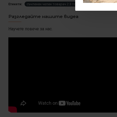
Етикети:
съчленен челен товарач 2.3 тона
челен товарач с к
Разгледайте нашите видеа
Научете повече за нас.