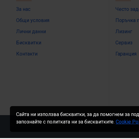
За нас
Често за
Общи условия
Поръчка 
Лични данни
Лизинг
Бисквитки
Сервиз
Контакти
Гаранция
Сайта ни използва бисквитки, за да помогнем за по
запознайте с политката ни за бисквитките.
Cookie Pol
Агрипоинт © 1999-
2026 Всички права запазени