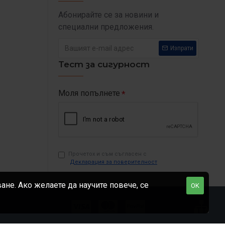
Абонирайте се за новини и
специални предложения.
Изпрати
Тест за сигурност
Моля попълнете
Прочетох и съм съгласен с
Декларация за поверителност
не. Ако желаете да научите повече, се
OK