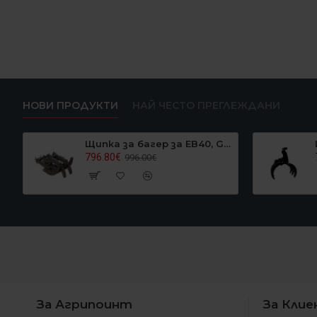
НОВИ ПРОДУКТИ
НАЙ ЧЕСТО ПРЕГЛЕЖДАНИ
Щипка за багер за EB40, Graecus EB40GRAPPLER
796.80€
996.00€
За Агрипоинт
За Кли