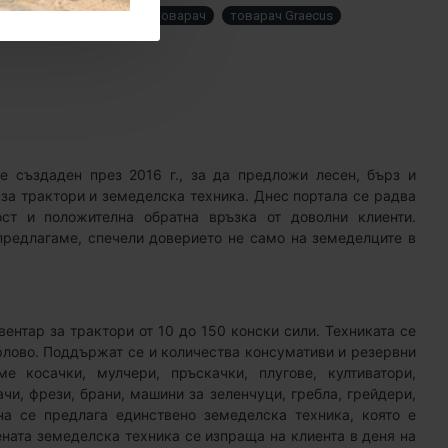
 товарач
строителен товарач
товарач Graecus
 е създаден през 2016 г., за да предложи лесен, бърз и
 за трактори и земеделска техника. Днес портала се радва
ст и положителна обратна връзка от доволни клиенти.
 предлагаме, спечели доверието не само на земеделците в
ентар за трактори от 10 до 150 конски сили. Техниката се
рлово. Поддържат се и количества консумативи и резервни
е косачки, мулчери, пръскачки, плугове, култиватори,
чи, фрези, брани, машини за зеленчуци, гребла, грейдери,
а се предлага единствено земеделска техника, която е
ената земеделска техника се изпраща на клиента в деня на