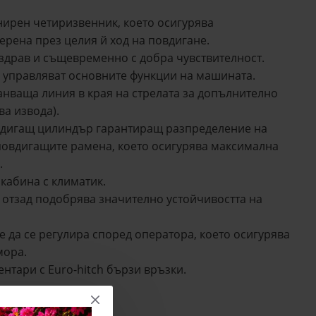
нирен четиризвенник, което осигурява
ерена през целия й ход на повдигане.
 здрав и същевременно с добра чувствителност.
е управляват основните функции на машината.
анваща линия в края на стрелата за допълнително
ва извода).
овдигащ цилиндър гарантиращ разпределение на
овдигащите рамена, което осигурява максимална
.
кабина с климатик.
 отзад подобрява значително устойчивостта на
 да се регулира според оператора, което осигурява
мора.
ентари с Euro-hitch бързи връзки.
.
тствие.