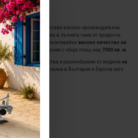
 от 1994 година. Предоставя високо-производителна
ачеството се отразява в пълната гама от продукти,
нство в цяла Европа, съчетавайки
високо качество на
дове и работни помещения с обща площ над
7000 кв. м
.
ържа големи количества и разнообразие от модели
на
лската техника използвана в България и Европа като