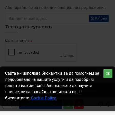
Абонирайте се за новини и специални предложения.
Изпрати
Тест за сигурност
Моля попълнете
Прочетох и съм съгласен с
Декларация за поверителност
Сайта ни използва бисквитки, за да помогнем за
OK
подобряване на нашите услуги и да подобрим
вашето изживяване. Ако желаете да научите
Агрипоинт © 1999-
2026 Всички права запазени
повече, се запознайте с политката ни за
бисквитките.
Cookie Policy
.
ДОБАВИ В КОШНИЦА