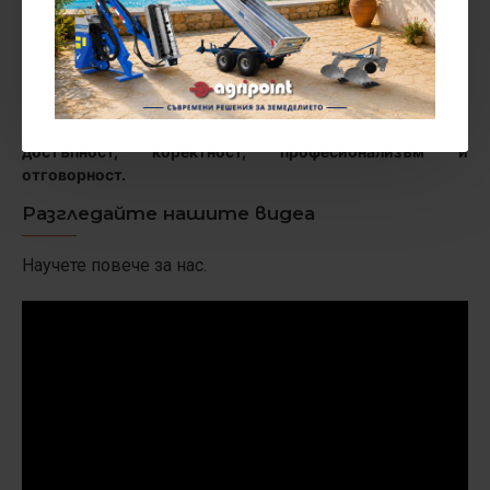
машини. В магазина се предлага единствено земеделска
техника, която е налична в складовете ни в България.
Закупената земеделска техника се изпраща на клиента в
деня на потвърждение на поръчката.
AGRIPOINT придоби сомволика на качество, наличност,
достъпност, коректност, професионализъм и
отговорност.
Разгледайте нашите видеа
Научете повече за нас.