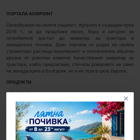
ПОРТАЛА AGRIPOINT
Своеобразен по своята същност, Agripoint е създаден през
2016 г., за да предложи лесен, бърз и сигурен за
потребителя достъп до инвентар за трактори и
земеделска техника. Днес портала се радва на своята
стремглаво растяща популярност и положителна обратна
връзка от доволни клиенти. Качественият инвентар за
трактори, който предлагаме, спечели доверието не само
на земеделците в България, но и на тези в цяла Европа.
ПРОДУКТИ
AGRIPOINT предлага навесен и прикачен инвентар за
трактори от 10 до 150 конски сили. Техниката се
поддържа основно от сервиза на Сатнет Карлово.
Поддържат се и количества консумативи и резервни част
за предлаганата техника. Предлагаме косачки, мулчери,
пръскачки, плугове, култиватори, откланящи секции,
ремаркета, челни товарачи, фрези, брани, машини за
зеленчуци, гребла, грейдери, торачки и много други