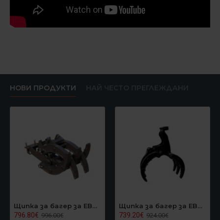
НОВИ ПРОДУКТИ
НАЙ ЧЕСТО ПРЕГЛЕЖДАНИ
Щипка за багер за EB40, Graecus EB40GRAPPLER
Щипка за багер за EB24/EB27, Graecus EB27GRAPPLER
796.80€
739.20€
996.00€
924.00€