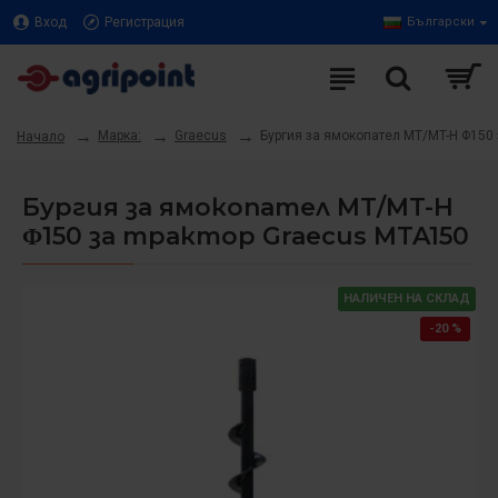
Вход
Регистрация
Български
Марка:
Graecus
Бургия за ямокопател MT/MT-H Φ150 
Начало
Бургия за ямокопател MT/MT-H
Φ150 за трактор Graecus MTA150
НАЛИЧЕН НА СКЛАД
-20 %