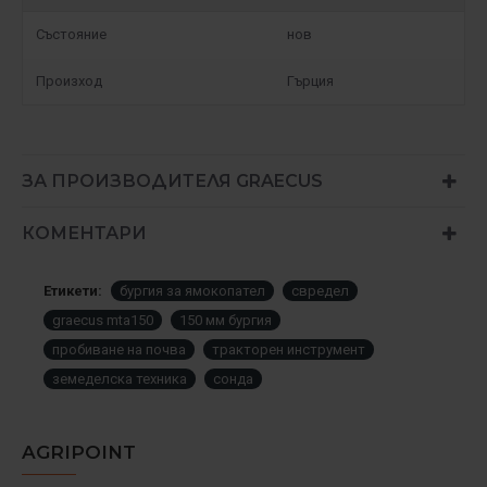
Състояние
нов
Произход
Гърция
ЗА ПРОИЗВОДИТЕЛЯ GRAECUS
КОМЕНТАРИ
Етикети:
бургия за ямокопател
свредел
graecus mta150
150 мм бургия
пробиване на почва
тракторен инструмент
земеделска техника
сонда
AGRIPOINT