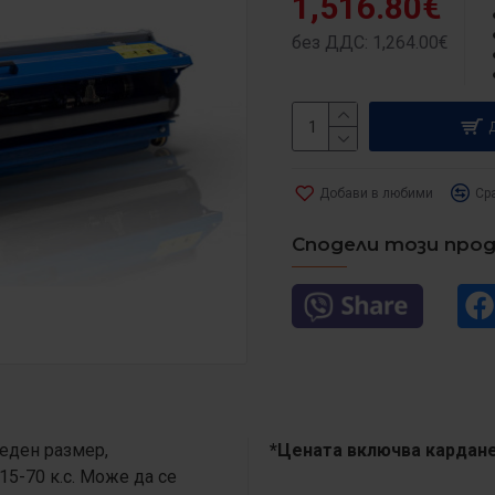
1,516.80€
без ДДС: 1,264.00€
Добави в любими
Ср
Сподели този про
еден размер,
*Цената включва кардане
5-70 к.с. Може да се