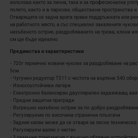
използва както за лична, така и за професионална упот
полето, както и в паркове, обществени пространства и
Отварящата се задна врата прави поддръжката или ре
на работното място, а със специално закалените чуков
назъбеното острие, раздробяването на трева, клони ил
см ще бъде идеално.
Предимства и характеристики
- 720г термично ковани чукове за раздробяване на рас
5см.
- Чугунен редуктор Т311 с честота на въртене 540 обор
- Износоустойчиви лагери
- Електронно балансиран двуспирален задвижващ вал
- Предни защитни прегради
- Вътрешно назъбено острие за по-добро раздробяван
- Регулируеми по височина странични плъзгачи
- Задния капак може да се отваря за лесно техническ
- Регулируем валяк с чистач
- 3 ремъчна трансмисия с външно обтяжно устройство