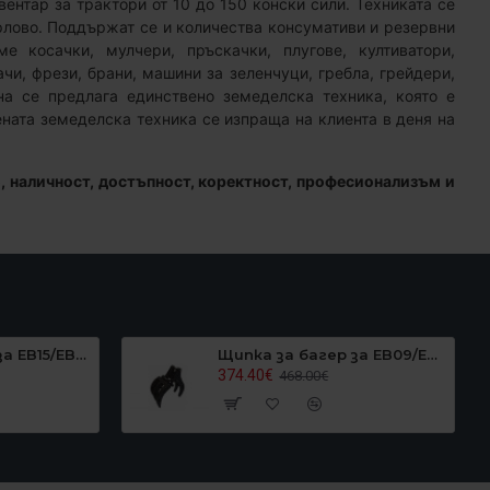
ентар за трактори от 10 до 150 конски сили. Техниката се
рлово. Поддържат се и количества консумативи и резервни
е косачки, мулчери, пръскачки, плугове, култиватори,
чи, фрези, брани, машини за зеленчуци, гребла, грейдери,
а се предлага единствено земеделска техника, която е
ената земеделска техника се изпраща на клиента в деня на
, наличност, достъпност, коректност, професионализъм и
Щипка за багер за EB15/EB16/EB17/EB20, Graecus EB15GRAPPER
Щипка за багер за EB09/EB10/EB12, Graecus EB10GRAPPLER
374.40€
468.00€