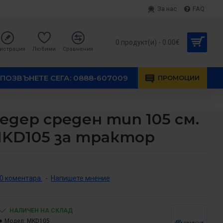
За нас
FAQ
0 продукт(и) - 0.00€
истрация
Любими
Сравнения
ПОЗВЪНЕТЕ СЕГА: 0888-607009
ПРОМОЦИИ
дер среден тип 105 см.
KD105 за трактор
0 коментара.
-
Напишете мнение
НАЛИЧЕН НА СКЛАД
Модел:
MKD105