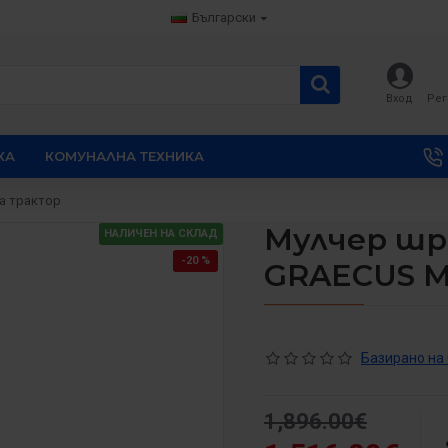
Български
Вход
Рег
КА
КОМУНАЛНА ТЕХНИКА
а трактор
Мулчер шре
НАЛИЧЕН НА СКЛАД
-20 %
GRAECUS M
Базирано на 
1,896.00€