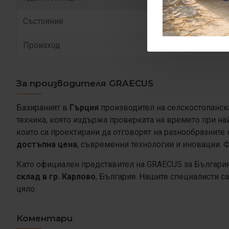
Състояние
Произход
За производителя GRAECUS
Базираният в
Гърция
производител на селскостопанска
техника, която издържа проверката на времето при на
които са проектирани да отговорят на разнообразните
достъпна цена
, съвременни технологии и иновации. 
Като официален представител на GRAECUS за Българи
склад в гр. Карлово
, България. Нашите специалисти с
цяло.
Коментари