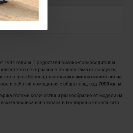
 от 1994 година. Предоставя високо-производителна
ачеството се отразява в пълната гама от продукти,
нство в цяла Европа, съчетавайки
високо качество на
дове и работни помещения с обща площ над
7000 кв. м
.
ържа големи количества и разнообразие от модели
на
лската техника използвана в България и Европа като