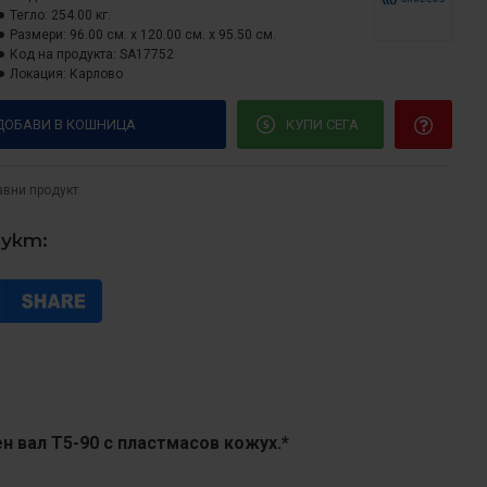
Тегло:
254.00 кг.
Размери:
96.00 см. x 120.00 см. x 95.50 см.
Код на продукта:
SA17752
Локация:
Карлово
ДОБАВИ В КОШНИЦА
КУПИ СЕГА
авни продукт
дукт:
н вал T5-90 с пластмасов кожух.*