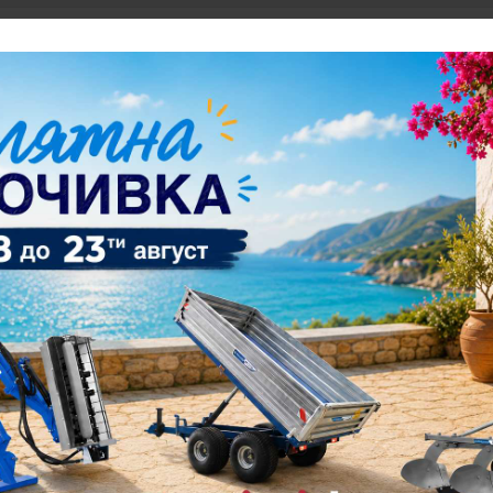
1050
108*8
32
3
16
<-- 510 || 540 -->
Универсално, 3-точково, кат. I (
15