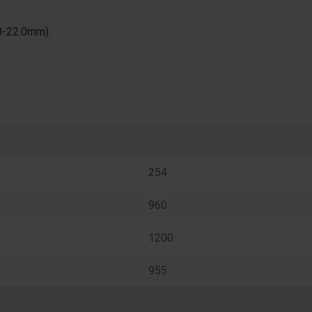
0-22.0mm).
254
960
1200
955