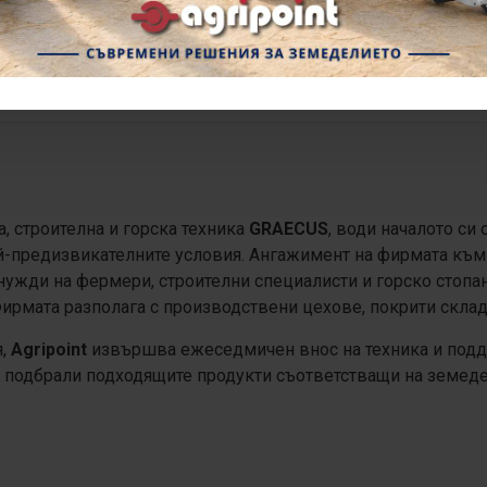
нов
Гърция
, строителна и горска техника
GRAECUS
, води началото си
й-предизвикателните условия. Ангажимент на фирмата към к
 нужди на фермери, строителни специалисти и горско стопа
Фирмата разполага с производствени цехове, покрити скла
я,
Agripoint
извършва ежеседмичен внос на техника и подд
а подбрали подходящите продукти съответстващи на земеде