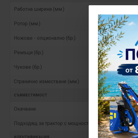
Работна ширина (мм.)
Ротор (мм.)
Ножове - опционално (бр.)
Ремъци (бр.)
Чукове (бр.)
Странично изместване (мм.)
СЪВМЕСТИМОСТ
Окачване
Подходящ за трактор с мощност над (к.с.)
ИДЕНТИФИКАЦИЯ