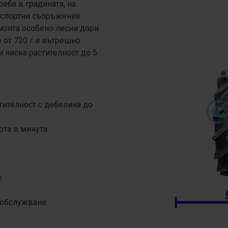
реба в градината, на
 спортни съоръжения.
монта особено лесни дори
е от 720 г и вътрешно
и ниска растителност до 5
тителност с дебелина до
ота в минута
е
о обслужване