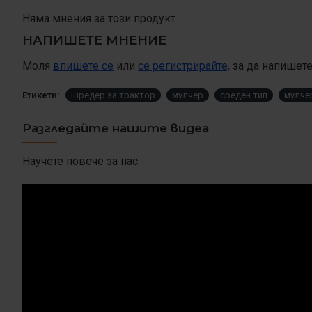
Няма мнения за този продукт.
НАПИШЕТЕ МНЕНИЕ
Моля
впишете се
или
се регистрирайте,
за да напишет
Етикети:
шредер за трактор
мулчер
среден тип
мулче
Разгледайте нашите видеа
Научете повече за нас.