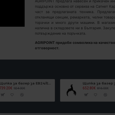
AGRIPOINT предлага навесен и прикачен инв
поддържа основно от сервиза на Сатнет Ка
част за предлаганата техника. Предлагам
откланящи секции, ремаркета, челни товара
торачки и много други машини. В магазин
налична в складовете ни в България. Закуп
потвърждение на поръчката.
AGRIPOINT придоби сомволика на качество
отговорност.
Щипка за багер за EB24/EB27, Graecus EB27GRAPPLER
739.20€
652.80€
924.00€
816.00€