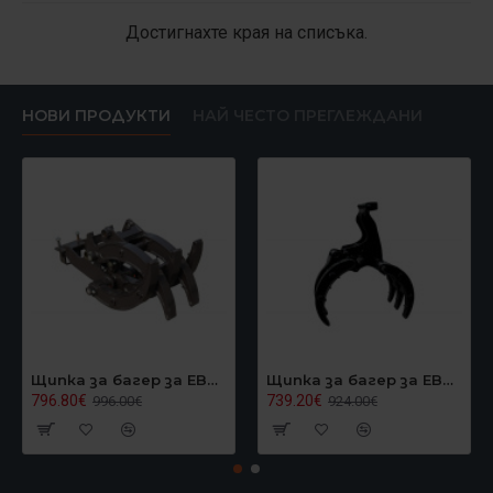
Достигнахте края на списъка.
НОВИ ПРОДУКТИ
НАЙ ЧЕСТО ПРЕГЛЕЖДАНИ
Щипка за багер за EB40, Graecus EB40GRAPPLER
Щипка за багер за EB24/EB27, Graecus EB27GRAPPLER
796.80€
739.20€
996.00€
924.00€