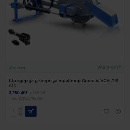
Graecus
VGALTIS 61S
Шредер за дънери за трактор Graecus VGALTIS
61S
3,350.40€
4,188.00€
без ДДС:2,792.00€