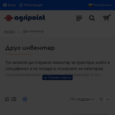
Вход
Регистрация
Български
Друг инвентар
Начало
Друг инвентар
Тук можете да откриете инвентар за трактори, който е
специфичен и не попада в основните ни категории.
Специализираните машини се произвеждат в по-
малки количества и съответно се използват за
дейности, които се изпълняват по-рядко в селското
стопанство. Такива машини определено биха
подобрили ефективността на стопанство и биха Ви
предоставили едно конкурентно предимство.