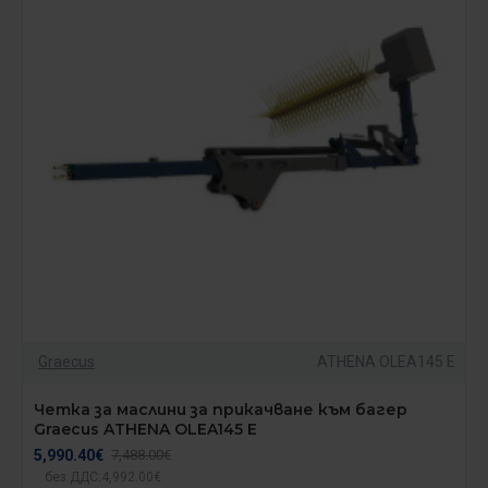
Graecus
ATHENA OLEA145 E
Четка за маслини за прикачване към багер
Graecus ATHENA OLEA145 E
5,990.40€
7,488.00€
без ДДС:4,992.00€