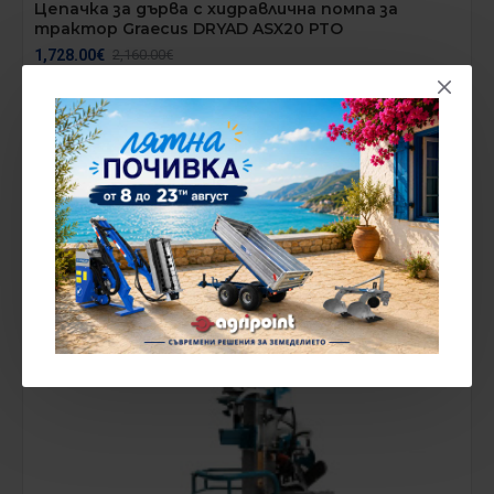
Цепачка за дърва с хидравлична помпа за
трактор Graecus DRYAD ASX20 PTO
1,728.00€
2,160.00€
без ДДС:1,440.00€
НАЛИЧЕН НА СКЛАД
-20 %