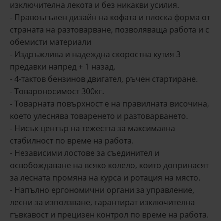
изключителна лекота и без никакви усилия.
- Правоъгълен дизайн на кофата и плоска форма от
страната на разтоварване, позволяваща работа и с
обемисти материали
- Издръжлива и надеждна скоростна кутия 3
предавки напред + 1 назад.
- 4-тактов бензинов двигател, ръчен стартиране.
- Товароносимост 300кг.
- Товарната повърхност е на правилната височина,
което улеснява товаренето и разтоварването.
- Нисък център на тежестта за максимална
стабилност по време на работа.
- Независими лостове за съединител и
освобождаване на всяко колело, които допринасят
за лесната промяна на курса и ротация на място.
- Напълно ергономични органи за управление,
лесни за използване, гарантират изключителна
гъвкавост и прецизен контрол по време на работа.