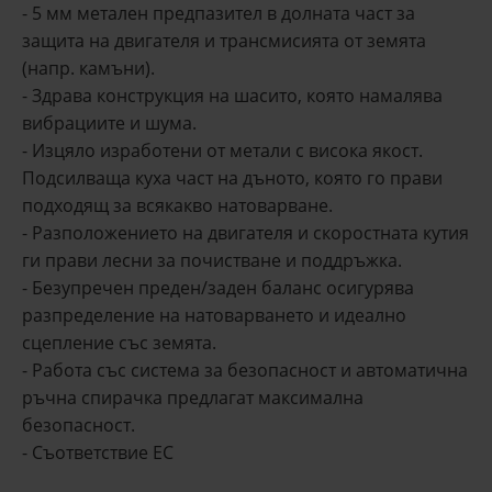
- 5 мм метален предпазител в долната част за
защита на двигателя и трансмисията от земята
(напр. камъни).
- Здрава конструкция на шасито, която намалява
вибрациите и шума.
- Изцяло изработени от метали с висока якост.
Подсилваща куха част на дъното, която го прави
подходящ за всякакво натоварване.
- Разположението на двигателя и скоростната кутия
ги прави лесни за почистване и поддръжка.
- Безупречен преден/заден баланс осигурява
разпределение на натоварването и идеално
сцепление със земята.
- Работа със система за безопасност и автоматична
ръчна спирачка предлагат максимална
безопасност.
- Съответствие ЕС