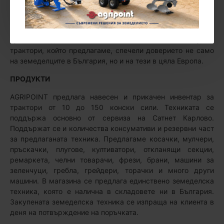
потребителя достъп до инвентар за трактори и
земеделска техника. Днес портала се радва на своята
стремглаво растяща популярност и положителна обратна
връзка от доволни клиенти. Качественият инвентар за
трактори, който предлагаме, спечели доверието не само
на земеделците в България, но и на тези в цяла Европа.
ПРОДУКТИ
AGRIPOINT предлага навесен и прикачен инвентар за
трактори от 10 до 150 конски сили. Техниката се
поддържа основно от сервиза на Сатнет Карлово.
Поддържат се и количества консумативи и резервни част
за предлаганата техника. Предлагаме косачки, мулчери,
пръскачки, плугове, култиватори, откланящи секции,
ремаркета, челни товарачи, фрези, брани, машини за
зеленчуци, гребла, грейдери, торачки и много други
машини. В магазина се предлага единствено земеделска
техника, която е налична в складовете ни в България.
Закупената земеделска техника се изпраща на клиента в
деня на потвърждение на поръчката.