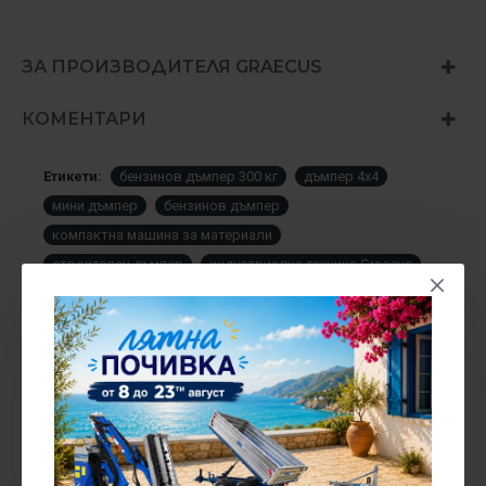
ЗА ПРОИЗВОДИТЕЛЯ GRAECUS
КОМЕНТАРИ
Етикети:
бензинов дъмпер 300 кг
дъмпер 4x4
мини дъмпер
бензинов дъмпер
компактна машина за материали
строителен дъмпер
индустриална техника Graecus
AGRIPOINT
ПОРТАЛА AGRIPOINT
Своеобразен по своята същност, Agripoint е създаден през
2016 г., за да предложи лесен, бърз и сигурен за