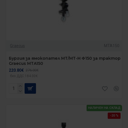
Graecus
MTA150
Бургия за ямокопател MT/MT-H Φ150 за трактор
Graecus MTA150
220.80€
276.00€
без ДДС:184.00€
НАЛИЧЕН НА СКЛАД
-20 %