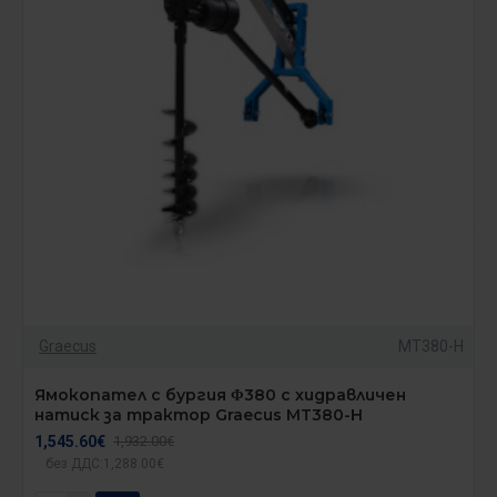
Graecus
MT380-H
Ямокопател с бургия Φ380 с хидравличен
натиск за трактор Graecus MT380-H
1,545.60€
1,932.00€
без ДДС:1,288.00€