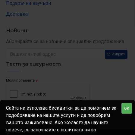
Подаръчни ваучъри
Доставка
Новини
Абонирайте се за новини и специални предложения.
Изпрати
Тест за сигурност
Моля попълнете
Сайта ни използва бисквитки, за да помогнем за
OK
Прочетох и съм съгласен с
Декларация за поверителност
подобряване на нашите услуги и да подобрим
вашето изживяване. Ако желаете да научите
ФИЛТРИРАЙ ПРОДУКТИ
повече, се запознайте с политката ни за