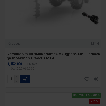
Graecus
MT-H
Установка на ямокопател с хидравличен натиск
за трактор Graecus MT-H
1,152.00€
1,440.00€
без ДДС:960.00€
НАЛИЧЕН НА СКЛАД
-20 %