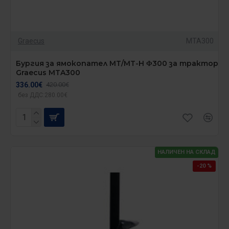
Graecus
MTA300
Бургия за ямокопател MT/MT-H Φ300 за трактор
Graecus MTA300
336.00€
420.00€
без ДДС:280.00€
НАЛИЧЕН НА СКЛАД
-20 %