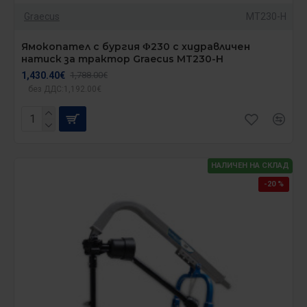
Graecus
MT230-H
Ямокопател с бургия Φ230 с хидравличен
натиск за трактор Graecus MT230-H
1,430.40€
1,788.00€
без ДДС:1,192.00€
НАЛИЧЕН НА СКЛАД
-20 %