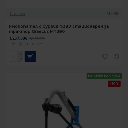
Graecus
MT380
Ямокопател с бургия Φ380 стационарен за
трактор Graecus MT380
1,257.60€
1,572.00€
без ДДС:1,048.00€
НАЛИЧЕН НА СКЛАД
-20 %