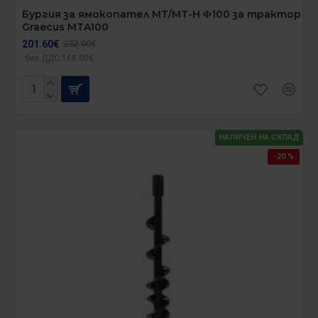
Бургия за ямокопател MT/MT-H Φ100 за трактор
Graecus MTA100
201.60€
252.00€
без ДДС:168.00€
НАЛИЧЕН НА СКЛАД
-20 %