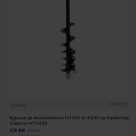
Graecus
MTA230
Бургия за ямокопател MT/MT-H Φ230 за трактор
Graecus MTA230
278.40€
348.00€