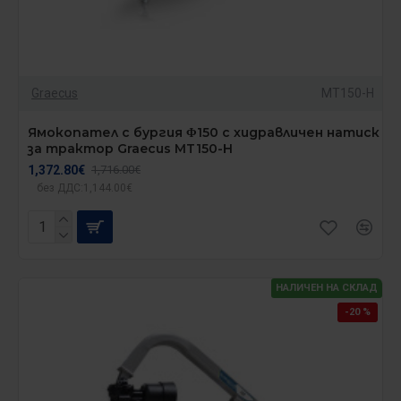
Graecus
MT150-H
Ямокопател с бургия Φ150 с хидравличен натиск
за трактор Graecus MT150-H
1,372.80€
1,716.00€
без ДДС:1,144.00€
НАЛИЧЕН НА СКЛАД
-20 %