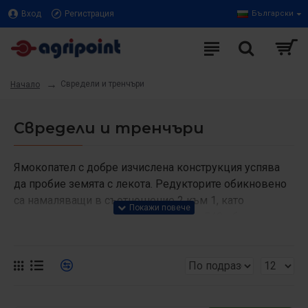
Вход
Регистрация
Български
Свредели и тренчъри
Начало
Свредели и тренчъри
Ямокопател с добре изчислена конструкция успява
да пробие земята с лекота. Редукторите обикновено
са намаляващи в съотношение 2 към 1, като
силоотводния вал трябва да върти с 540 об.мин.
Предлагат се с различни бургии и опции, като
допълнителна хидравлика за натиск и система за
насочване и нивелиране. Тренчерите се навесват
отзад на трактора и правят канали с различна
широчина, височина и скорост. Те могат да бъдат