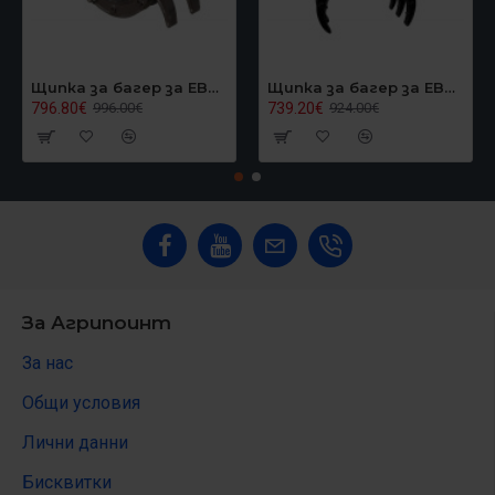
Щипка за багер за EB40, Graecus EB40GRAPPLER
Щипка за багер за EB24/EB27, Graecus EB27GRAPPLER
796.80€
739.20€
996.00€
924.00€
За Агрипоинт
За нас
Общи условия
Лични данни
Бисквитки