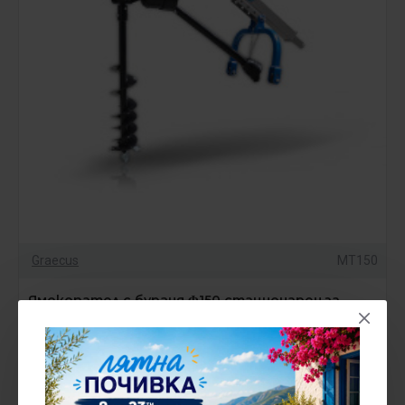
Graecus
MT150
Ямокопател с бургия Φ150 стационарен за
трактор Graecus MT150
1,084.80€
1,356.00€
без ДДС:904.00€