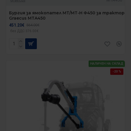
Бургия за ямокопател MT/MT-H Φ450 за трактор
Graecus MTA450
451.20€
564.00€
без ДДС:376.00€
НАЛИЧЕН НА СКЛАД
-20 %