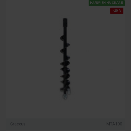
оборудвани със системи за полагане и заравяне.
НАЛИЧЕН НА СКЛАД
-20 %
Graecus
MTA100