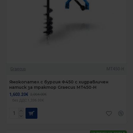
Graecus
MT450-H
Ямокопател с бургия Φ450 с хидравличен
натиск за трактор Graecus MT450-H
1,603.20€
2,004.00€
без ДДС:1,336.00€