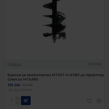
Graecus
MTA380
Бургия за ямокопател MT/MT-H Φ380 за трактор
Graecus MTA380
393.60€
492.00€
без ДДС:328.00€