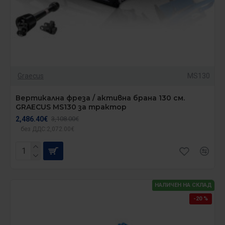
Graecus
MS130
Вертикална фреза / активна брана 130 см.
GRAECUS MS130 за трактор
2,486.40€
3,108.00€
без ДДС:2,072.00€
НАЛИЧЕН НА СКЛАД
-20 %