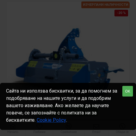
ИЗЧЕРПАНИ НАЛИЧНОСТИ
-20 %
Сайта ни използва бисквитки, за да помогнем за
OK
подобряване на нашите услуги и да подобрим
вашето изживяване. Ако желаете да научите
ФИЛТРИРАЙ ПРОДУКТИ
повече, се запознайте с политката ни за
бисквитките.
Cookie Policy
.
Graecus
FREZA E125
Начало
Любими
Сравнения
Email
Обади се