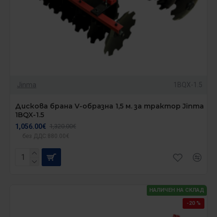
Jinma
1BQX-1.5
Дискова брана V-образна 1,5 м. за трактор Jinma
1BQX-1.5
1,056.00€
1,320.00€
без ДДС:880.00€
НАЛИЧЕН НА СКЛАД
-20 %