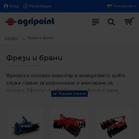
Вход
Регистрация
Български
Фрези и брани
Начало
Фрези и брани
Фрезата е основен инвентар в земеделието, който
служи главно за разрохкване и миксиране на
почвата. Ефектът от обработката с фреза е мека,
аерирана у пулверизирана почва, готова за сеитба.
Браната, от своя страна, може да бъде активна или
пасивна, като това се определя от ефекта за
предсеитбена обработка, който желаем да постигнем.