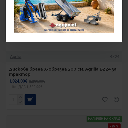
Agrilia
BZ24
Дискова брана Х-образна 200 см. Agrilia BZ24 за
трактор
1,824.00€
2,280.00€
без ДДС:1,520.00€
НАЛИЧЕН НА СКЛАД
-25 %