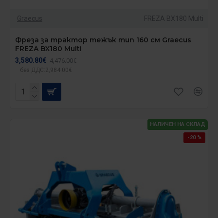
Graecus
FREZA BX180 Multi
Фреза за трактор тежък тип 160 см Graecus
FREZA BX180 Multi
3,580.80€
4,476.00€
без ДДС:2,984.00€
НАЛИЧЕН НА СКЛАД
-20 %