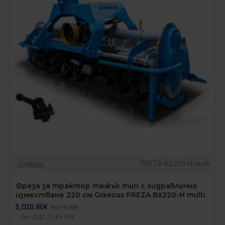
Graecus
FREZA BX220-H multi
Фреза за трактор тежък тип с хидравлично
изместване 220 см Graecus FREZA BX220-H multi
5,020.80€
6,276.00€
без ДДС:4,184.00€