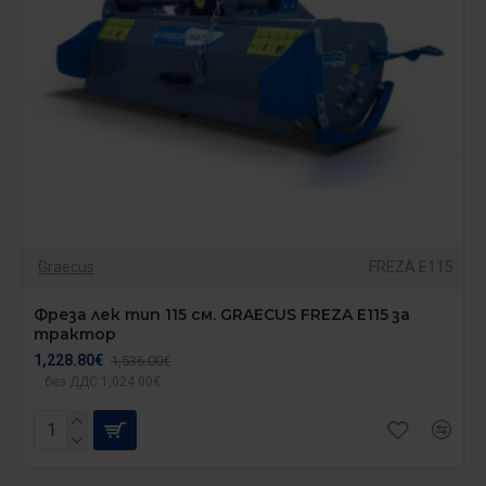
Graecus
FREZA E115
Фреза лек тип 115 см. GRAECUS FREZA E115 за
трактор
1,228.80€
1,536.00€
без ДДС:1,024.00€