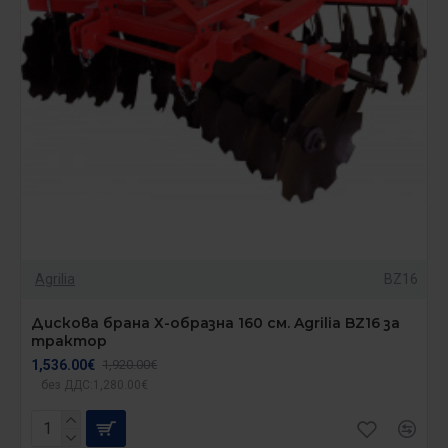
Agrilia
BZ16
Дискова брана Х-образна 160 см. Agrilia BZ16 за
трактор
1,536.00€
1,920.00€
без ДДС:1,280.00€