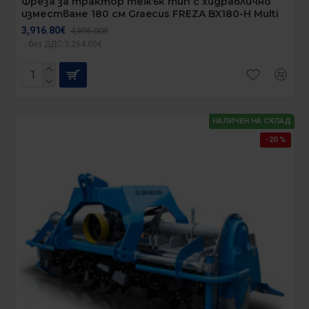
Фреза за трактор тежък тип с хидравлично
изместване 180 см Graecus FREZA BX180-H Multi
3,916.80€
4,896.00€
без ДДС:3,264.00€
НАЛИЧЕН НА СКЛАД
-20 %