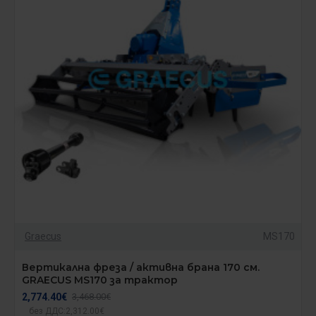
Graecus
MS170
Вертикална фреза / активна брана 170 см.
GRAECUS MS170 за трактор
2,774.40€
3,468.00€
без ДДС:2,312.00€