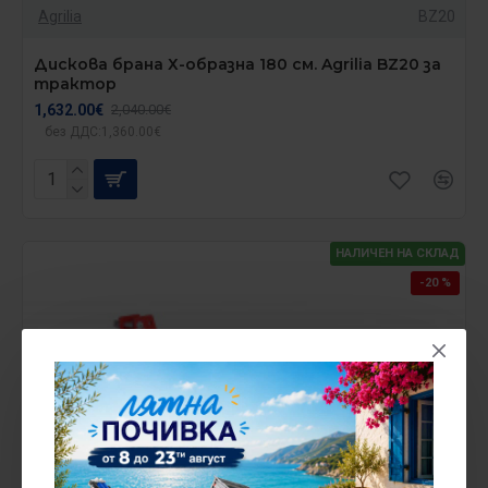
Agrilia
BZ20
Дискова брана Х-образна 180 см. Agrilia BZ20 за
трактор
1,632.00€
2,040.00€
без ДДС:1,360.00€
НАЛИЧЕН НА СКЛАД
-20 %