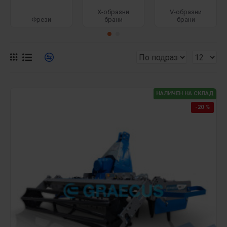
Х-образни
V-образни
Фрези
брани
брани
НАЛИЧЕН НА СКЛАД
-20 %